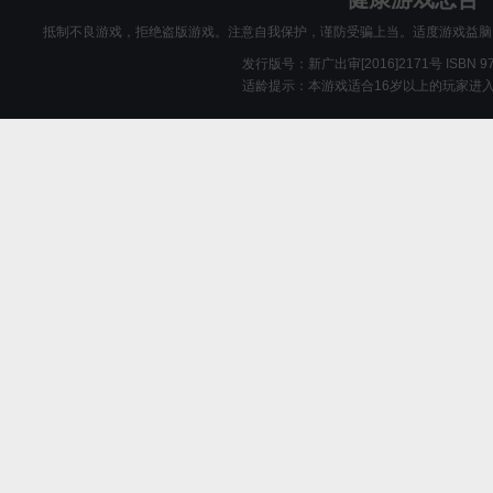
抵制不良游戏，拒绝盗版游戏。注意自我保护，谨防受骗上当。适度游戏益脑
发行版号：新广出审[2016]2171号 ISBN 978-
适龄提示：本游戏适合16岁以上的玩家进