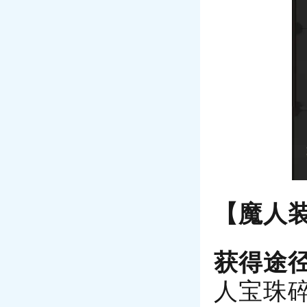
【魔人
获得途
人宝珠