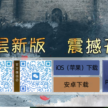
官
方
微
信
②