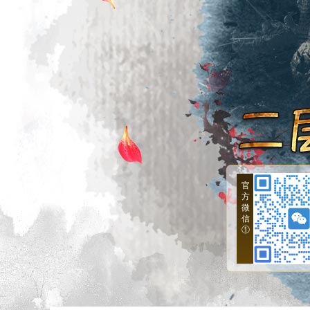
官
方
微
信
①