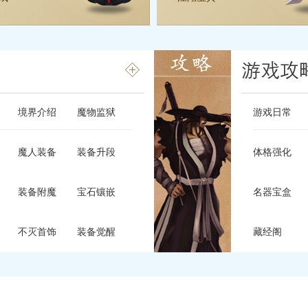
境界介绍
魔物监狱
游戏日常
魔人装备
装备升段
体格强化
装备附魔
宝石镶嵌
名器宝盒
不灭首饰
装备觉醒
藏经阁